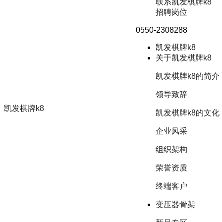
联系凯发棋牌k8
招聘岗位
0550-2308288
凯发棋牌k8
关于凯发棋牌k8
凯发棋牌k8的简介
领导致辞
凯发棋牌k8
凯发棋牌k8的文化
企业风采
组织架构
荣誉资质
终端客户
变压器骨架