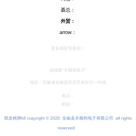
聂总：
外贸：
arrow：
更多精彩等着你！
关注微信公众号
或搜索“丰顺和电子”
地址：安徽省全椒县经济开发区经一中路
电话：
邮箱：
凯发棋牌k8 copyright © 2020 全椒县丰顺和电子有限公司 all rights
reserved.