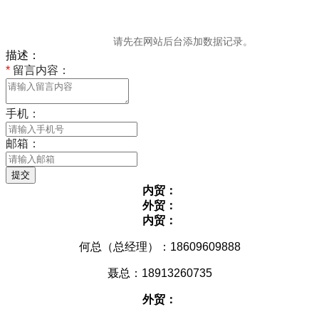
请先在网站后台添加数据记录。
描述：
*
留言内容：
手机：
邮箱：
提交
内贸：
外贸：
内贸：
何总（总经理）：18609609888
聂总：18913260735
外贸：