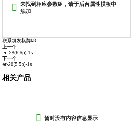
未找到相应参数组，请于后台属性模板中
添加
联系凯发棋牌k8
上一个
ec-28(6 6p)-1s
下一个
er-28(5 5p)-1s
相关产品
暂时没有内容信息显示