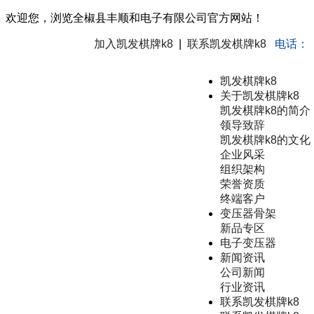
欢迎您，浏览全椒县丰顺和电子有限公司官方网站！
加入凯发棋牌k8
|
联系凯发棋牌k8
电话：
凯发棋牌k8
关于凯发棋牌k8
凯发棋牌k8的简介
领导致辞
凯发棋牌k8的文化
企业风采
组织架构
荣誉资质
终端客户
变压器骨架
新品专区
电子变压器
新闻资讯
公司新闻
行业资讯
联系凯发棋牌k8