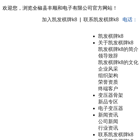
欢迎您，浏览全椒县丰顺和电子有限公司官方网站！
加入凯发棋牌k8
|
联系凯发棋牌k8
电话：
凯发棋牌k8
关于凯发棋牌k8
凯发棋牌k8的简介
领导致辞
凯发棋牌k8的文化
企业风采
组织架构
荣誉资质
终端客户
变压器骨架
新品专区
电子变压器
新闻资讯
公司新闻
行业资讯
联系凯发棋牌k8