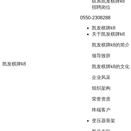
联系凯发棋牌k8
招聘岗位
0550-2308288
凯发棋牌k8
关于凯发棋牌k8
凯发棋牌k8的简介
领导致辞
凯发棋牌k8
凯发棋牌k8的文化
企业风采
组织架构
荣誉资质
终端客户
变压器骨架