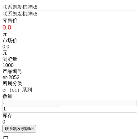
联系凯发棋牌k8
联系凯发棋牌k8
零售价
0.0
元
市场价
0.0
元
浏览量:
1000
产品编号
er-2852
所属分类
er（ec）系列
数量
-
库存:
0
联系凯发棋牌k8