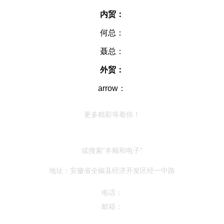
内贸：
何总：
聂总：
外贸：
arrow：
更多精彩等着你！
关注微信公众号
或搜索“丰顺和电子”
地址：安徽省全椒县经济开发区经一中路
电话：
邮箱：