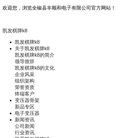
欢迎您，浏览全椒县丰顺和电子有限公司官方网站！
凯发棋牌k8
凯发棋牌k8
关于凯发棋牌k8
凯发棋牌k8的简介
领导致辞
凯发棋牌k8的文化
企业风采
组织架构
荣誉资质
终端客户
变压器骨架
新品专区
电子变压器
新闻资讯
公司新闻
行业资讯