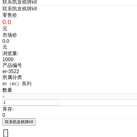
联系凯发棋牌k8
联系凯发棋牌k8
零售价
0.0
元
市场价
0.0
元
浏览量:
1000
产品编号
er-3522
所属分类
er（ec）系列
数量
-
库存:
0
联系凯发棋牌k8
