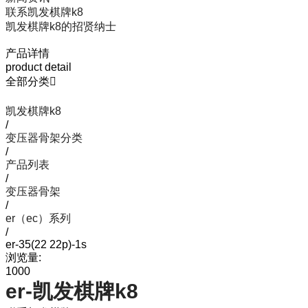
联系凯发棋牌k8
凯发棋牌k8的招贤纳士
产品详情
product detail
全部分类


凯发棋牌k8
/
变压器骨架分类
/
产品列表
/
变压器骨架
/
er（ec）系列
/
er-35(22 22p)-1s
浏览量:
1000
er-凯发棋牌k8