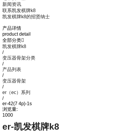
新闻资讯
联系凯发棋牌k8
凯发棋牌k8的招贤纳士
产品详情
product detail
全部分类

凯发棋牌k8
/
变压器骨架分类
/
产品列表
/
变压器骨架
/
er（ec）系列
/
er-42(7 4p)-1s
浏览量:
1000
er-凯发棋牌k8