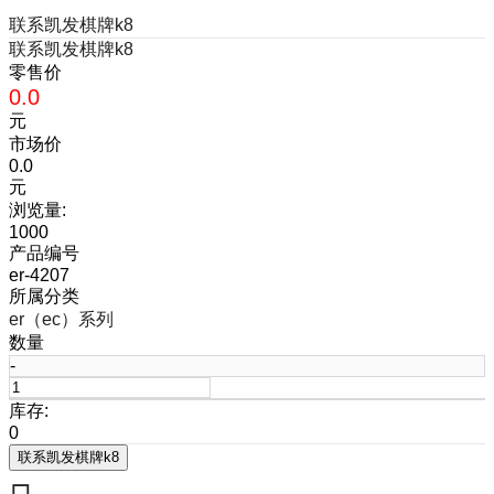
联系凯发棋牌k8
联系凯发棋牌k8
零售价
0.0
元
市场价
0.0
元
浏览量:
1000
产品编号
er-4207
所属分类
er（ec）系列
数量
-
库存:
0
联系凯发棋牌k8