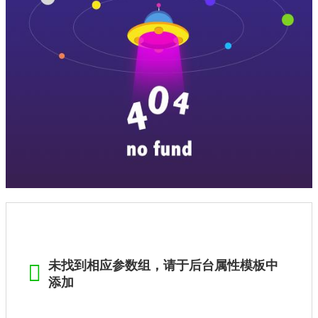
未找到相应参数组，请于后台属性模板中
添加