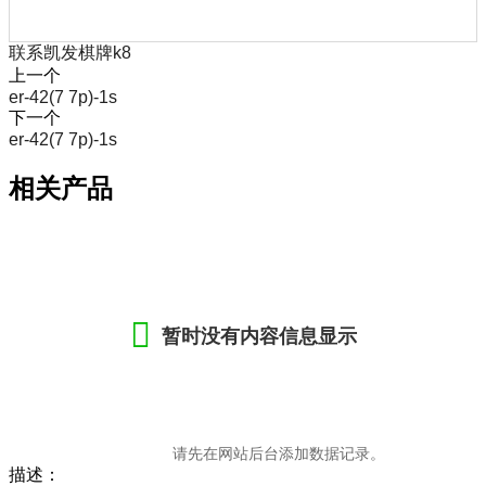
联系凯发棋牌k8
上一个
er-42(7 7p)-1s
下一个
er-42(7 7p)-1s
相关产品
暂时没有内容信息显示
请先在网站后台添加数据记录。
描述：