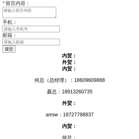
*
留言内容：
手机：
邮箱：
提交
内贸：
外贸：
内贸：
何总（总经理）：18609609888
聂总：18913260735
外贸：
arrow：18727798837
内贸：
何总：