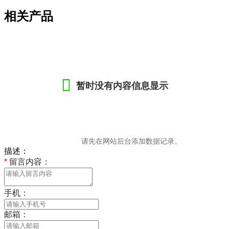
相关产品
暂时没有内容信息显示
请先在网站后台添加数据记录。
描述：
*
留言内容：
手机：
邮箱：