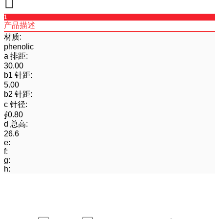

1
产品描述
材质:
phenolic
a 排距:
30.00
b1 针距:
5.00
b2 针距:
c 针径:
∮0.80
d 总高:
26.6
e:
f:
g:
h: