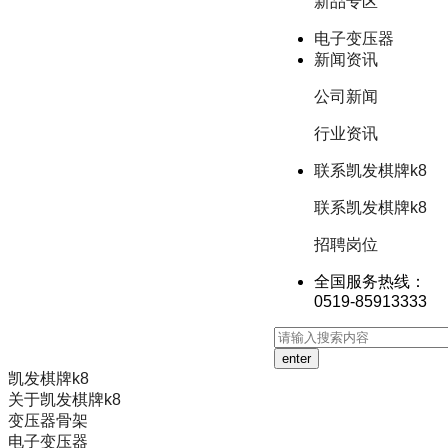
新品专区
电子变压器
新闻资讯
公司新闻
行业资讯
联系凯发棋牌k8
联系凯发棋牌k8
招聘岗位
全国服务热线：
0519-85913333
凯发棋牌k8
关于凯发棋牌k8
变压器骨架
电子变压器