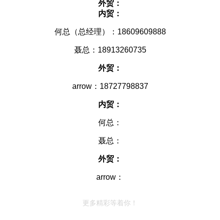
外贸：
内贸：
何总（总经理）：18609609888
聂总：18913260735
外贸：
arrow：18727798837
内贸：
何总：
聂总：
外贸：
arrow：
更多精彩等着你！