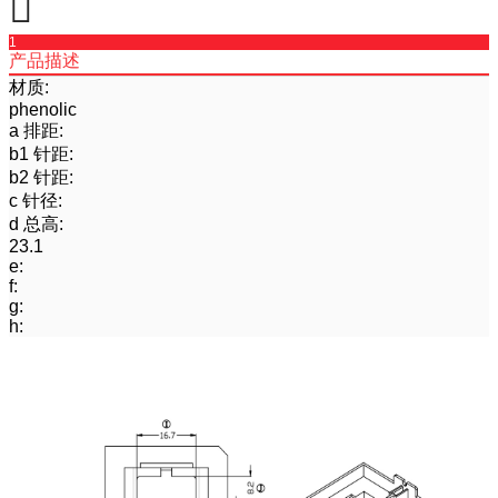

1
产品描述
材质:
phenolic
a 排距:
b1 针距:
b2 针距:
c 针径:
d 总高:
23.1
e:
f:
g:
h: