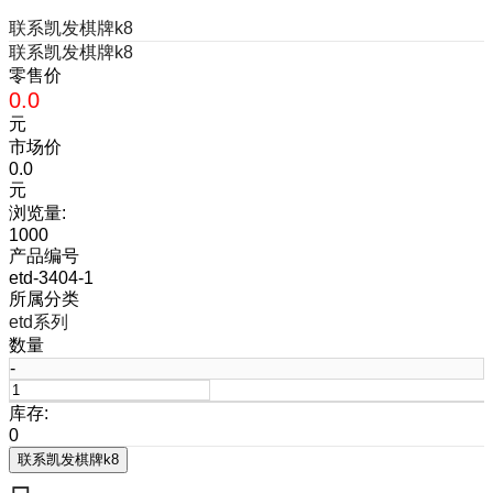
联系凯发棋牌k8
联系凯发棋牌k8
零售价
0.0
元
市场价
0.0
元
浏览量:
1000
产品编号
etd-3404-1
所属分类
etd系列
数量
-
库存:
0
联系凯发棋牌k8