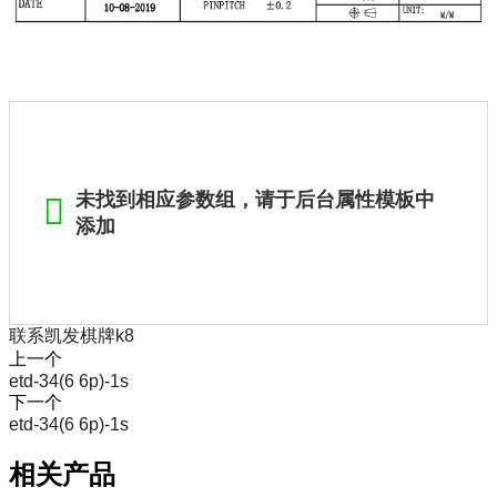
未找到相应参数组，请于后台属性模板中
添加
联系凯发棋牌k8
上一个
etd-34(6 6p)-1s
下一个
etd-34(6 6p)-1s
相关产品