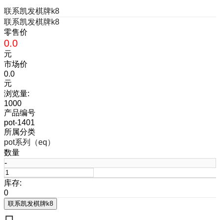
联系凯发棋牌k8
联系凯发棋牌k8
零售价
0.0
元
市场价
0.0
元
浏览量:
1000
产品编号
pot-1401
所属分类
pot系列（eq）
数量
-
库存:
0
联系凯发棋牌k8