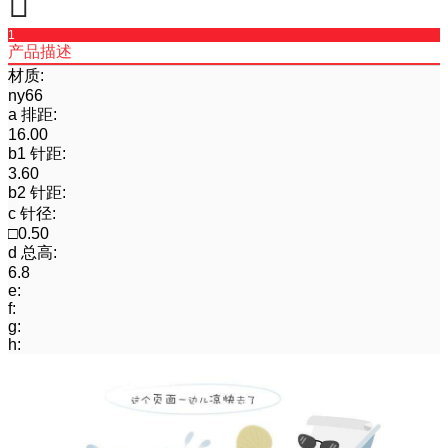

1
产品描述
材质:
ny66
a 排距:
16.00
b1 针距:
3.60
b2 针距:
c 针径:
□0.50
d 总高:
6.8
e:
f:
g:
h: