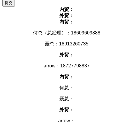
提交
内贸：
外贸：
内贸：
何总（总经理）：18609609888
聂总：18913260735
外贸：
arrow：18727798837
内贸：
何总：
聂总：
外贸：
arrow：