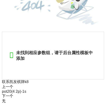
未找到相应参数组，请于后台属性模板中
添加
联系凯发棋牌k8
上一个
pot20(4 2p)-1s
下一个
无