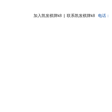
加入凯发棋牌k8
|
联系凯发棋牌k8
电话：