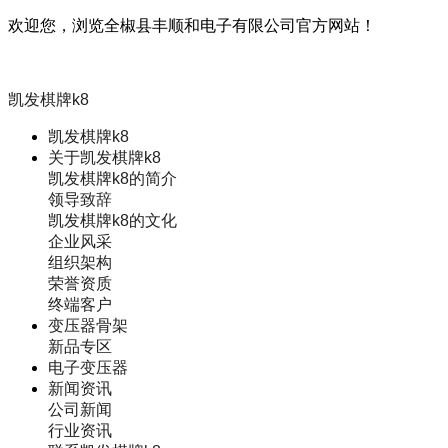
欢迎您，浏览全椒县丰顺和电子有限公司官方网站！
凯发棋牌k8
凯发棋牌k8
关于凯发棋牌k8
凯发棋牌k8的简介
领导致辞
凯发棋牌k8的文化
企业风采
组织架构
荣誉资质
终端客户
变压器骨架
新品专区
电子变压器
新闻资讯
公司新闻
行业资讯