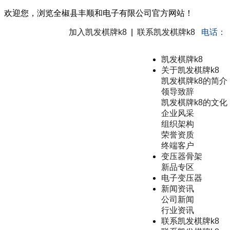
欢迎您，浏览全椒县丰顺和电子有限公司官方网站！
加入凯发棋牌k8
|
联系凯发棋牌k8
电话：
凯发棋牌k8
关于凯发棋牌k8
凯发棋牌k8的简介
领导致辞
凯发棋牌k8的文化
企业风采
组织架构
荣誉资质
终端客户
变压器骨架
新品专区
电子变压器
新闻资讯
公司新闻
行业资讯
联系凯发棋牌k8