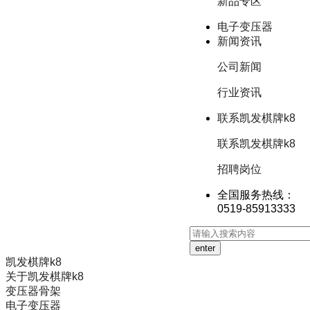
新品专区
电子变压器
新闻资讯
公司新闻
行业资讯
联系凯发棋牌k8
联系凯发棋牌k8
招聘岗位
全国服务热线：
0519-85913333
凯发棋牌k8
关于凯发棋牌k8
变压器骨架
电子变压器