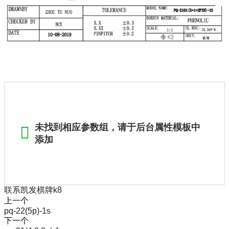
未找到相应参数组，请于后台属性模板中
添加
联系凯发棋牌k8
上一个
pq-22(5p)-1s
下一个