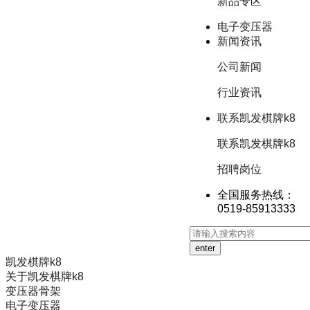
新品专区
电子变压器
新闻资讯
公司新闻
行业资讯
联系凯发棋牌k8
联系凯发棋牌k8
招聘岗位
全国服务热线：
0519-85913333
凯发棋牌k8
关于凯发棋牌k8
变压器骨架
电子变压器