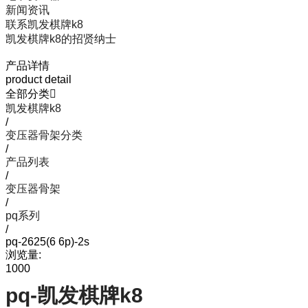
新闻资讯
联系凯发棋牌k8
凯发棋牌k8的招贤纳士
产品详情
product detail
全部分类

凯发棋牌k8
/
变压器骨架分类
/
产品列表
/
变压器骨架
/
pq系列
/
pq-2625(6 6p)-2s
浏览量:
1000
pq-凯发棋牌k8