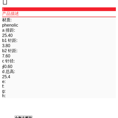

1
产品描述
材质:
phenolic
a 排距:
25.40
b1 针距:
3.80
b2 针距:
7.60
c 针径:
∮0.60
d 总高:
25.4
e:
f:
g:
h: