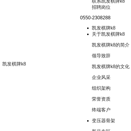
联系凯发棋牌k8
招聘岗位
0550-2308288
凯发棋牌k8
关于凯发棋牌k8
凯发棋牌k8的简介
领导致辞
凯发棋牌k8
凯发棋牌k8的文化
企业风采
组织架构
荣誉资质
终端客户
变压器骨架