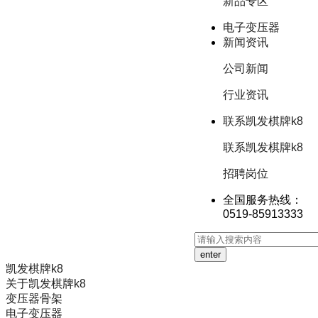
新品专区
电子变压器
新闻资讯
公司新闻
行业资讯
联系凯发棋牌k8
联系凯发棋牌k8
招聘岗位
全国服务热线：
0519-85913333
凯发棋牌k8
关于凯发棋牌k8
变压器骨架
电子变压器