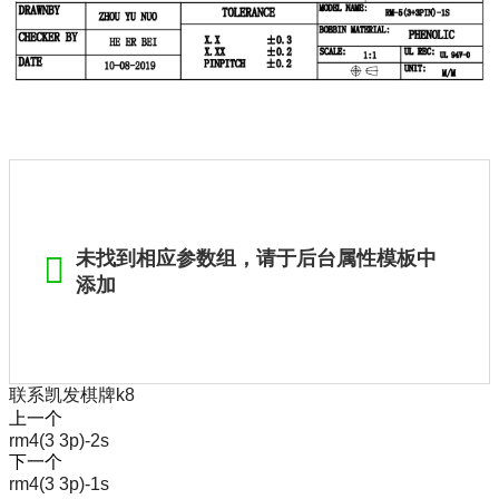
未找到相应参数组，请于后台属性模板中
添加
联系凯发棋牌k8
上一个
rm4(3 3p)-2s
下一个
rm4(3 3p)-1s