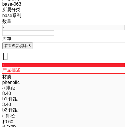
base-063
所属分类
base系列
数量
-
库存:
联系凯发棋牌k8

1
产品描述
材质:
phenolic
a 排距:
8.40
b1 针距:
3.40
b2 针距:
c 针径:
∮0.60