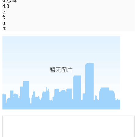
d 总高:
4.8
e:
f:
g:
h: