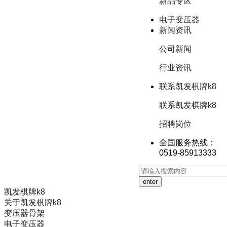
新品专区
电子变压器
新闻资讯
公司新闻
行业资讯
联系凯发棋牌k8
联系凯发棋牌k8
招聘岗位
全国服务热线：
0519-85913333
凯发棋牌k8
关于凯发棋牌k8
变压器骨架
电子变压器