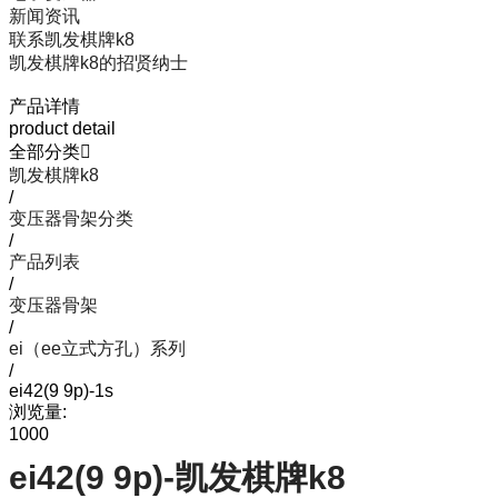
新闻资讯
联系凯发棋牌k8
凯发棋牌k8的招贤纳士
产品详情
product detail
全部分类

凯发棋牌k8
/
变压器骨架分类
/
产品列表
/
变压器骨架
/
ei（ee立式方孔）系列
/
ei42(9 9p)-1s
浏览量:
1000
ei42(9 9p)-凯发棋牌k8